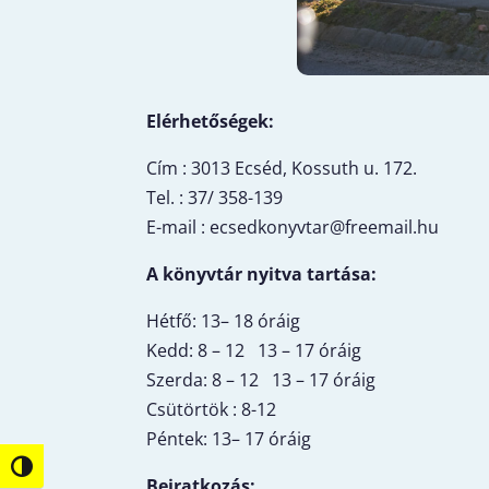
Elérhetőségek:
Cím : 3013 Ecséd, Kossuth u. 172.
Tel. : 37/ 358-139
E-mail :
ecsedkonyvtar@freemail.hu
A könyvtár nyitva tartása:
Hétfő: 13– 18 óráig
Kedd: 8 – 12 13 – 17 óráig
Szerda: 8 – 12 13 – 17 óráig
Csütörtök : 8-12
Péntek: 13– 17 óráig
Nagy kontraszt váltása
Beiratkozás: