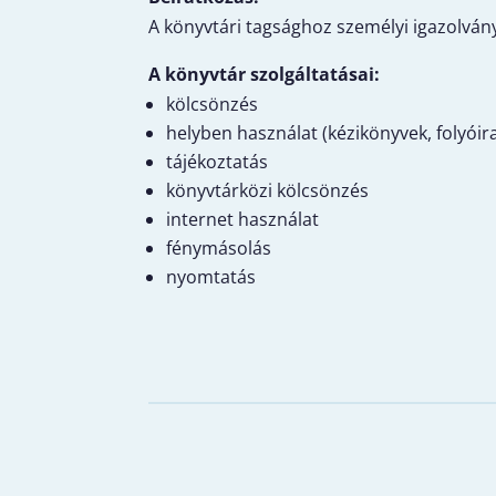
A könyvtári tagsághoz személyi igazolványr
A könyvtár szolgáltatásai:
kölcsönzés
helyben használat (kézikönyvek, folyóira
tájékoztatás
könyvtárközi kölcsönzés
internet használat
fénymásolás
nyomtatás