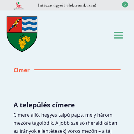
M
Címer
A település címere
Címere álló, hegyes talpú pajzs, mely három
mezőre tagolódik. A jobb szélső (heraldikában
az irányok ellentétesek) vörös mezőn – a táj