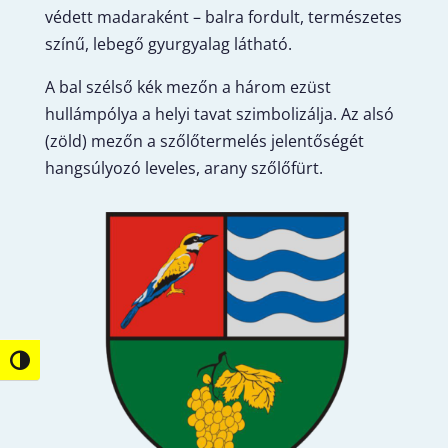
védett madaraként – balra fordult, természetes
színű, lebegő gyurgyalag látható.
A bal szélső kék mezőn a három ezüst
hullámpólya a helyi tavat szimbolizálja. Az alsó
(zöld) mezőn a szőlőtermelés jelentőségét
hangsúlyozó leveles, arany szőlőfürt.
Nagy kontraszt váltása