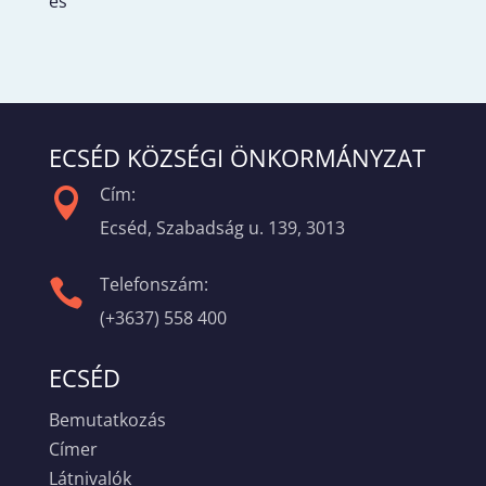
es
ECSÉD KÖZSÉGI ÖNKORMÁNYZAT
Cím:

Ecséd, Szabadság u. 139, 3013
Telefonszám:

(+3637) 558 400
ECSÉD
Bemutatkozás
Címer
Látnivalók