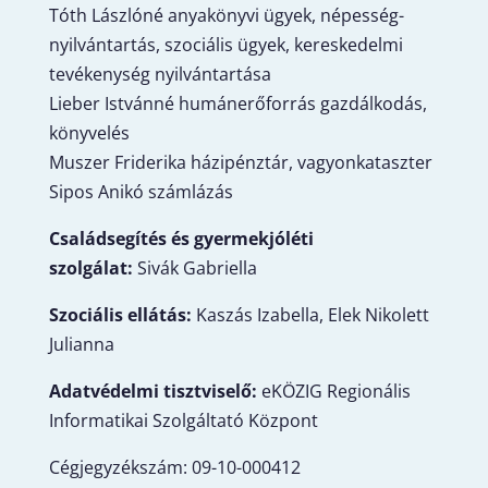
Tóth Lászlóné anyakönyvi ügyek, népesség-
nyilvántartás, szociális ügyek, kereskedelmi
tevékenység nyilvántartása
Lieber Istvánné humánerőforrás gazdálkodás,
könyvelés
Muszer Friderika házipénztár, vagyonkataszter
Sipos Anikó számlázás
Családsegítés és gyermekjóléti
szolgálat:
Sivák Gabriella
Szociális ellátás:
Kaszás Izabella, Elek Nikolett
Julianna
Adatvédelmi tisztviselő:
eKÖZIG Regionális
Informatikai Szolgáltató Központ
Cégjegyzékszám: 09-10-000412