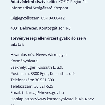
Adatvédelmi tisztviselő:
eKÖZIG Regionális
Informatikai Szolgáltató Központ
Cégjegyzékszám: 09-10-000412
4031 Debrecen, Köntösgát sor 1-3.
Törvényességi ellenőrzést gyakorló szerv
adatai:
Hivatalos név: Heves Vármegyei
Kormányhivatal
Székhely: Eger, Kossuth L. u.9.
Postai cím: 3300 Eger, Kossuth L. u.9.
Telefonszám: 36 521-500
Telefaxszám: 36 521-525
Email:
t
itkarsag@heves.gov.hu
Honlap:
https://www.kormanyhivatal.hu/hu/hev