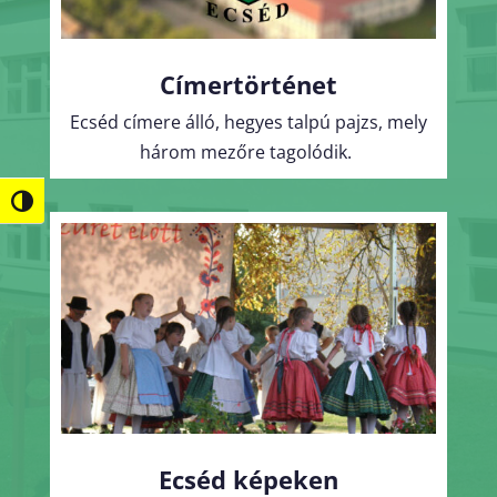
Címertörténet
Ecséd címere
álló, hegyes talpú pajzs, mely
három mezőre tagolódik.
Nagy kontraszt váltása
Ecséd képeken