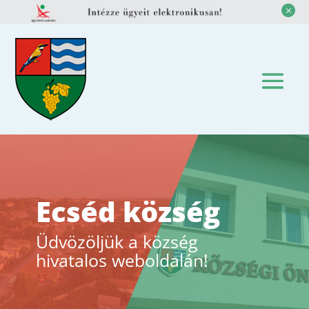
M
Ecséd község
Üdvözöljük a község
hivatalos weboldalán!