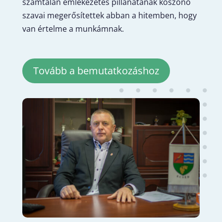
számtalan emlékezetes pillanatának köszönő
szavai megerősítettek abban a hitemben, hogy
van értelme a munkámnak.
Tovább a bemutatkozáshoz