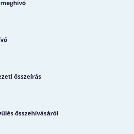
 meghívó
ívó
zeti összeírás
űlés összehívásáról