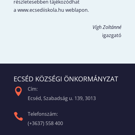
részletesebben tájékozódhat
a
www.ecsediiskola.hu
weblapon.
Vígh Zoltánné
igazgató
ECSÉD KÖZSÉGI ÖNKORMÁNYZAT
Cím:

Ecséd, Szabadság u. 139, 3013
Telefonszám:

(+3637) 558 400