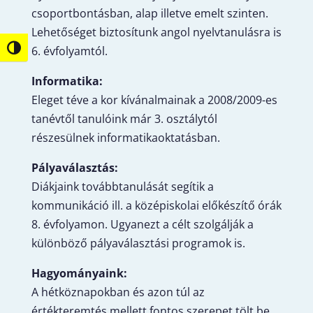
csoportbontásban, alap illetve emelt szinten.
Lehetőséget biztosítunk angol nyelvtanulásra is
6. évfolyamtól.
Nagy kontraszt váltása
Informatika:
Eleget téve a kor kívánalmainak a 2008/2009-es
tanévtől tanulóink már 3. osztálytól
részesülnek informatikaoktatásban.
Pályaválasztás:
Diákjaink továbbtanulását segítik a
kommunikáció ill. a középiskolai előkészítő órák
8. évfolyamon. Ugyanezt a célt szolgálják a
különböző pályaválasztási programok is.
Hagyományaink:
A hétköznapokban és azon túl az
értékteremtés mellett fontos szerepet tölt be