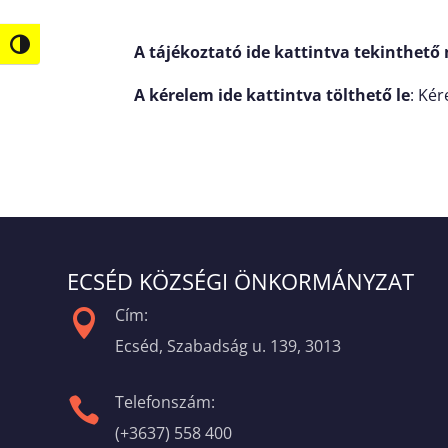
Nagy kontraszt váltása
A tájékoztató ide kattintva tekinthető 
A kérelem ide kattintva tölthető le
:
Kér
ECSÉD KÖZSÉGI ÖNKORMÁNYZAT
Cím:

Ecséd, Szabadság u. 139, 3013
Telefonszám:

(+3637) 558 400