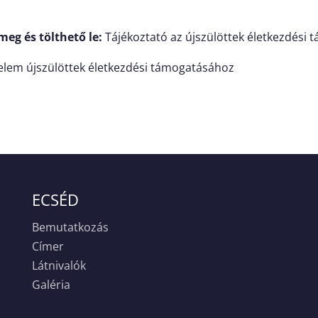
meg és tölthető le:
Tájékoztató az újszülöttek életkezdési
elem újszülöttek életkezdési támogatásához
ECSÉD
Bemutatkozás
Címer
Látnivalók
Galéria