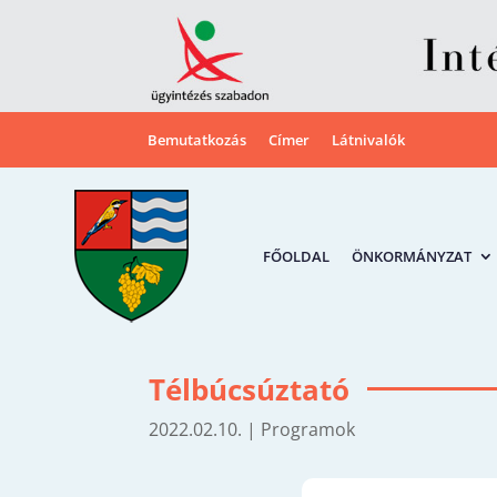
Bemutatkozás
Címer
Látnivalók
FŐOLDAL
ÖNKORMÁNYZAT
Télbúcsúztató
2022.02.10.
|
Programok