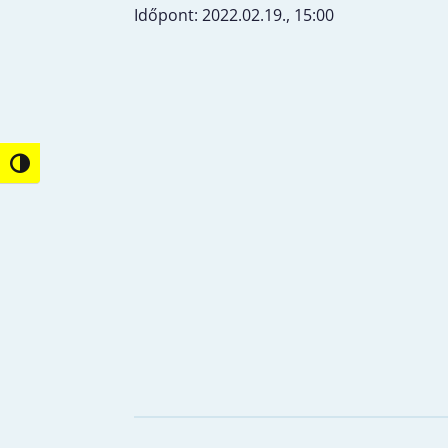
Időpont: 2022.02.19., 15:00
Nagy kontraszt váltása