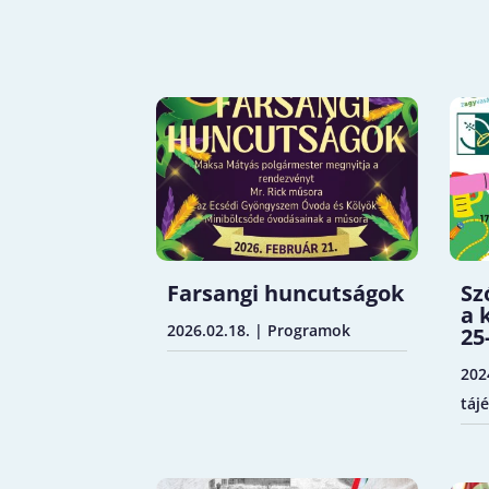
Farsangi huncutságok
Sz
a 
2026.02.18.
|
Programok
25
202
táj