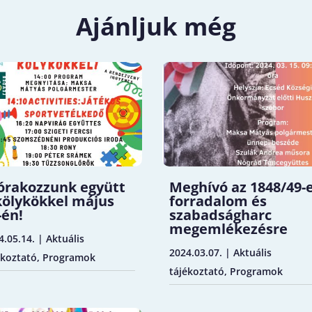
Ajánljuk még
órakozzunk együtt
Meghívó az 1848/49-
kölykökkel május
forradalom és
-én!
szabadságharc
megemlékezésre
4.05.14.
|
Aktuális
2024.03.07.
|
Aktuális
ékoztató
,
Programok
tájékoztató
,
Programok