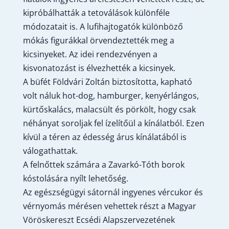
kipróbálhatták a tetoválások különféle
módozatait is. A lufihajtogatók különböző
mókás figurákkal örvendeztették meg a
kicsinyeket. Az idei rendezvényen a
kisvonatozást is élvezhették a kicsinyek.
A büfét Földvári Zoltán biztosította, kapható
volt náluk hot-dog, hamburger, kenyérlángos,
kürtőskalács, malacsült és pörkölt, hogy csak
néhányat soroljak fel ízelítőül a kínálatból. Ezen
kívül a téren az édesség árus kínálatából is
válogathattak.
A felnőttek számára a Zavarkó-Tóth borok
kóstolására nyílt lehetőség.
Az egészségügyi sátornál ingyenes vércukor és
vérnyomás mérésen vehettek részt a Magyar
Vöröskereszt Ecsédi Alapszervezetének