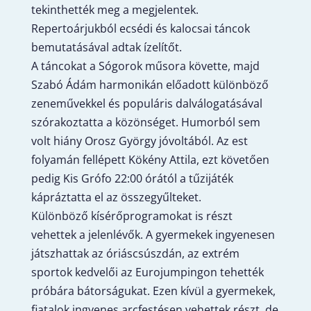
tekinthették meg a megjelentek.
Repertoárjukból ecsédi és kalocsai táncok
bemutatásával adtak ízelítőt.
A táncokat a Sógorok műsora követte, majd
Szabó Ádám harmonikán előadott különböző
zeneművekkel és populáris dalválogatásával
szórakoztatta a közönséget. Humorból sem
volt hiány Orosz György jóvoltából. Az est
folyamán fellépett Kökény Attila, ezt követően
pedig Kis Grófo 22:00 órától a tűzijáték
kápráztatta el az összegyűlteket.
Különböző kísérőprogramokat is részt
vehettek a jelenlévők. A gyermekek ingyenesen
játszhattak az óriáscsúszdán, az extrém
sportok kedvelői az Eurojumpingon tehették
próbára bátorságukat. Ezen kívül a gyermekek,
fiatalok ingyenes arcfestésen vehettek részt, de