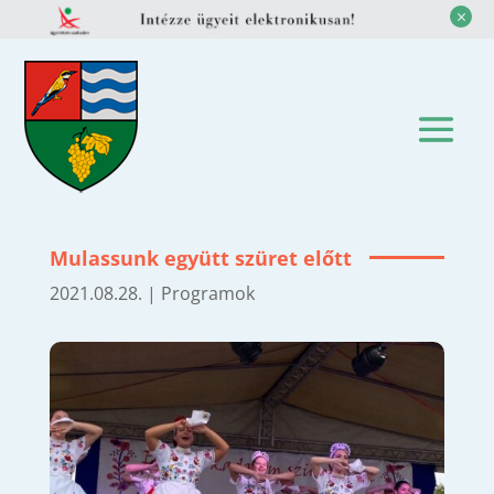
M
Mulassunk együtt szüret előtt
2021.08.28.
|
Programok