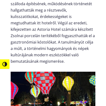
szálloda építésének, működésének történetét
hallgathatták meg a résztvevők,
kulisszatitkokat, érdekességeket is
megtudhattak itt hotelről. Végül az eredeti,
kifejezetten az Astoria Hotel számára készített
Zsolnai porcelán terítékéből fogyaszthatták el a
gasztronómiai kóstolókat. A tanulmányút célja
a múlt, a történelmi hagyományok és népek
kultúrájának modern eszközökkel való
bemutatásának megismerése.
Nagy kontraszt váltása