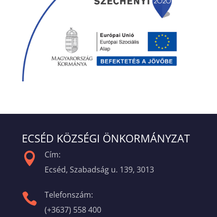
ECSÉD KÖZSÉGI ÖNKORMÁNYZAT
Cím:

Ecséd, Szabadság u. 139, 3013
Telefonszám:

(+3637) 558 400