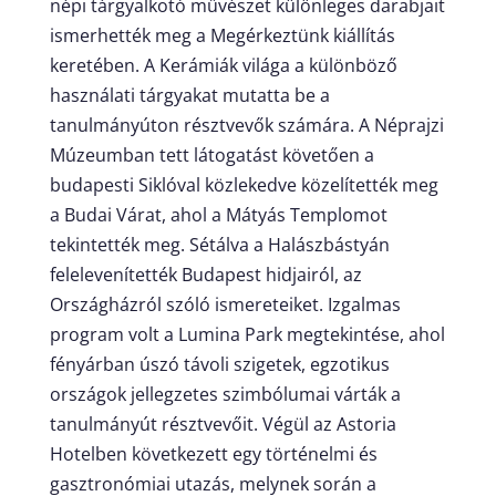
népi tárgyalkotó művészet különleges darabjait
ismerhették meg a Megérkeztünk kiállítás
keretében. A Kerámiák világa a különböző
használati tárgyakat mutatta be a
tanulmányúton résztvevők számára. A Néprajzi
Múzeumban tett látogatást követően a
budapesti Siklóval közlekedve közelítették meg
a Budai Várat, ahol a Mátyás Templomot
tekintették meg. Sétálva a Halászbástyán
felelevenítették Budapest hidjairól, az
Országházról szóló ismereteiket. Izgalmas
program volt a Lumina Park megtekintése, ahol
fényárban úszó távoli szigetek, egzotikus
országok jellegzetes szimbólumai várták a
tanulmányút résztvevőit. Végül az Astoria
Hotelben következett egy történelmi és
gasztronómiai utazás, melynek során a