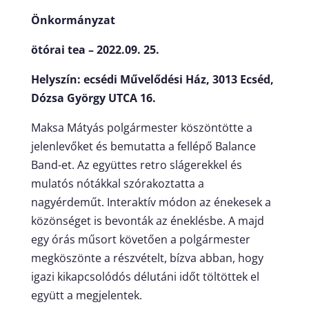
Önkormányzat
ötórai tea – 2022.
09. 25.
Helyszín: ecsédi Művelődési Ház, 3013 Ecséd,
Dózsa György UTCA 16.
Maksa Mátyás polgármester köszöntötte a
jelenlevőket és bemutatta a fellépő Balance
Band-et. Az együttes retro slágerekkel és
mulatós nótákkal szórakoztatta a
nagyérdeműt. Interaktív módon az énekesek a
közönséget is bevonták az éneklésbe. A majd
egy órás műsort követően a polgármester
megköszönte a részvételt, bízva abban, hogy
igazi kikapcsolódós délutáni időt töltöttek el
együtt a megjelentek.