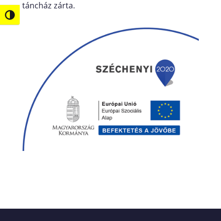
táncház zárta.
Nagy kontraszt váltása