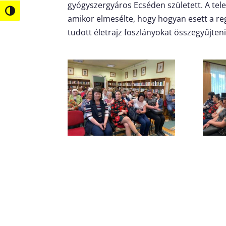
gyógyszergyáros Ecséden született. A tele
Nagy kontraszt váltása
amikor elmesélte, hogy hogyan esett a r
tudott életrajz foszlányokat összegyűjteni