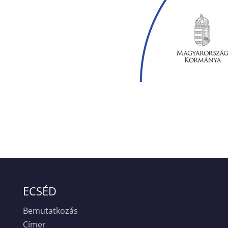
ECSÉD
Bemutatkozás
Címer