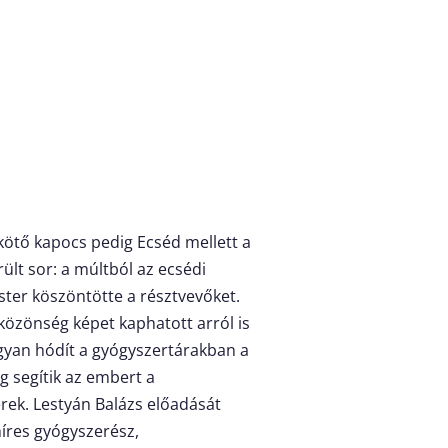
ekötő kapocs pedig Ecséd mellett a
ült sor: a múltból az ecsédi
ter köszöntötte a résztvevőket.
 közönség képet kaphatott arról is
ogyan hódít a gyógyszertárakban a
g segítik az embert a
erek. Lestyán Balázs előadását
íres gyógyszerész,