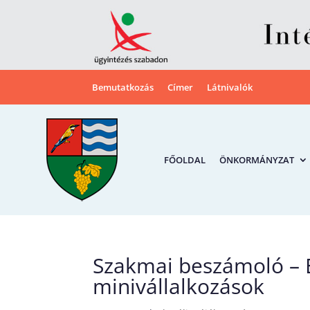
Bemutatkozás
Címer
Látnivalók
FŐOLDAL
ÖNKORMÁNYZAT
Szakmai beszámoló – E
minivállalkozások