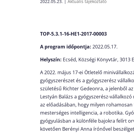
2022.05.23.
|
Aktuális tájékoztató
TOP-5.3.1-16-HE1-2017-00003
A program időpontja:
2022.05.17.
Helyszín:
Ecséd, Községi Könyvtár, 3013 E
A 2022. május 17-ei Ötletelő minivállalko
gyógyszerészet és a gyógyszerész vállalko
születésű Richter Gedeonra, a jelenből a
Lestyán Balázs a gyógyszerész-vállalkozó m
az előadásában, hogy milyen rohamosan fe
mesterséges intelligencia, a robotika. Gy
gyógyulásban a különféle bajokra felírt o
követően Berényi Anna írónővel beszélget