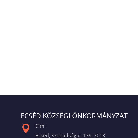
ECSÉD KÖZSÉGI ÖNKORMÁNYZAT
Cím:

Ecséd, Szabadság u. 139, 3013