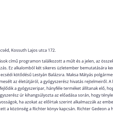
cséd, Kossuth Lajos utca 172.
zások című programon találkozott a múlt és a jelen, az össz
zás. Ez alkalomból két sikeres üzletember bemutatására ker
z ecsédi kötődésű Lestyán Balázsra. Maksa Mátyás polgármes
esélt az életútjáról, a gyógyszerész hivatás rejtelmeiről. A
jlődik a gyógyszeripar, hányféle terméket állítanak elő, h
ógyszerész úr kihangsúlyozta az előadása során, hogy tényle
rvosságok, ha azokat az előírtak szerint alkalmazzák az emb
ett a közönség a Richter könyv kapcsán. Richter Gedeon a h