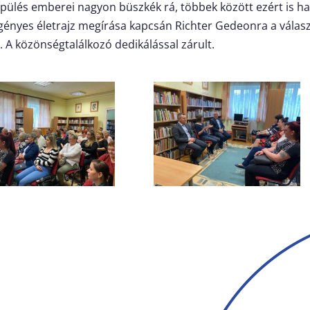
pülés emberei nagyon büszkék rá, többek között ezért is hal
egényes életrajz megírása kapcsán Richter Gedeonra a vála
. A közönségtalálkozó dedikálással zárult.