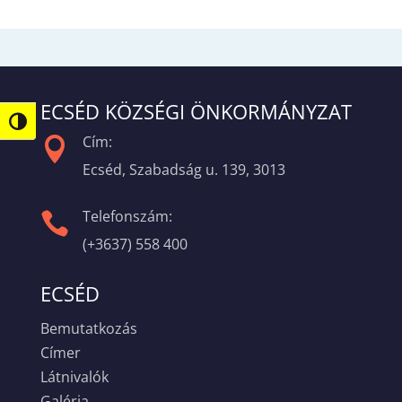
ECSÉD KÖZSÉGI ÖNKORMÁNYZAT
Nagy kontraszt váltása
Cím:

Ecséd, Szabadság u. 139, 3013
Telefonszám:

(+3637) 558 400
ECSÉD
Bemutatkozás
Címer
Látnivalók
Galéria