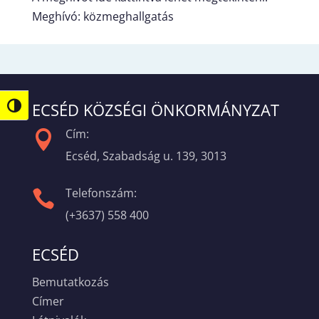
Meghívó: közmeghallgatás
ECSÉD KÖZSÉGI ÖNKORMÁNYZAT
Nagy kontraszt váltása
Cím:

Ecséd, Szabadság u. 139, 3013
Telefonszám:

(+3637) 558 400
ECSÉD
Bemutatkozás
Címer