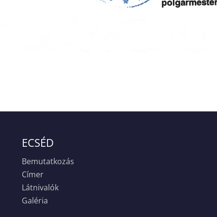
ECSÉD
Bemutatkozás
Címer
Látnivalók
Galéria