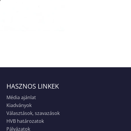
HASZNOS LINKEK
Média ajánlat
Kiadványok
Választások, szavazások
HVB határozatok
Pályázatok