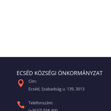
ECSÉD KÖZSÉGI ÖNKORMÁNYZAT
Cím:

Ecséd, Szabadság u. 139, 3013
Telefonszám:

(+3637) 558 400