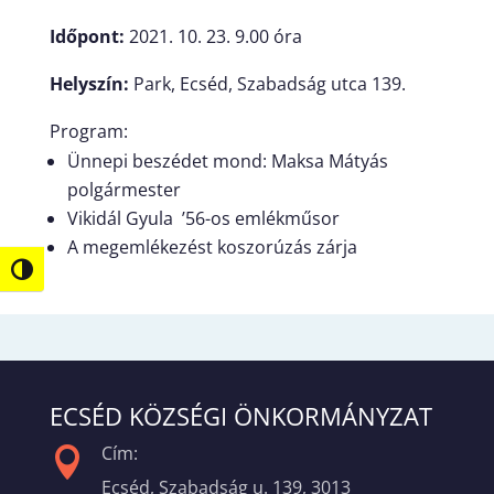
Időpont:
2021. 10. 23. 9.00 óra
Helyszín:
Park, Ecséd, Szabadság utca 139.
Program:
Ünnepi beszédet mond: Maksa Mátyás
polgármester
Vikidál Gyula ’56-os emlékműsor
A megemlékezést koszorúzás zárja
Nagy kontraszt váltása
ECSÉD KÖZSÉGI ÖNKORMÁNYZAT
Cím:

Ecséd, Szabadság u. 139, 3013