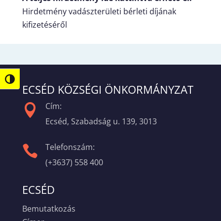
Hirdetmény vadászterületi bérleti díjának
kifizetéséről
Nagy kontraszt váltása
ECSÉD KÖZSÉGI ÖNKORMÁNYZAT
Cím:

Ecséd, Szabadság u. 139, 3013
Telefonszám:

(+3637) 558 400
ECSÉD
Bemutatkozás