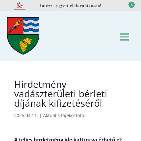
M
Hirdetmény
vadászterületi bérleti
díjának kifizetéséről
2025.04.11.
|
Aktuális tájékoztató
A teljes hirdetmény ide kattintva érhető el: