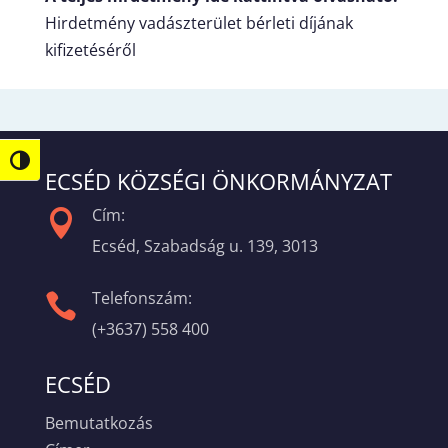
Hirdetmény vadászterület bérleti díjának
kifizetéséről
Nagy kontraszt váltása
ECSÉD KÖZSÉGI ÖNKORMÁNYZAT
Cím:

Ecséd, Szabadság u. 139, 3013
Telefonszám:

(+3637) 558 400
ECSÉD
Bemutatkozás