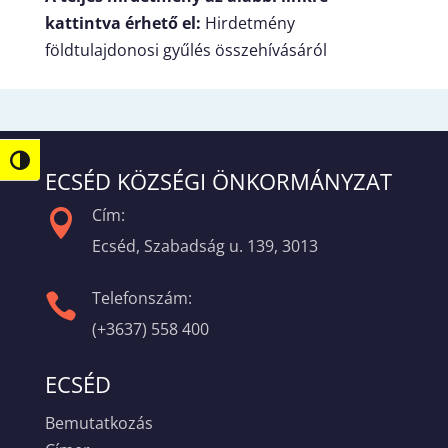
kattintva érhető el:
Hirdetmény
földtulajdonosi gyűlés összehívásáról
Nagy kontraszt váltása
ECSÉD KÖZSÉGI ÖNKORMÁNYZAT
Cím:

Ecséd, Szabadság u. 139, 3013
Telefonszám:

(+3637) 558 400
ECSÉD
Bemutatkozás