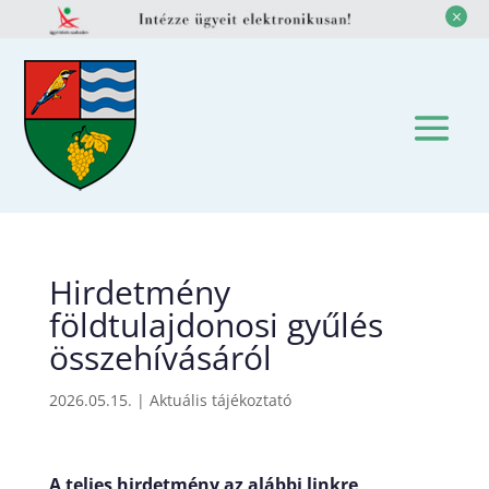
M
Hirdetmény
földtulajdonosi gyűlés
összehívásáról
2026.05.15.
|
Aktuális tájékoztató
A teljes hirdetmény az alábbi linkre