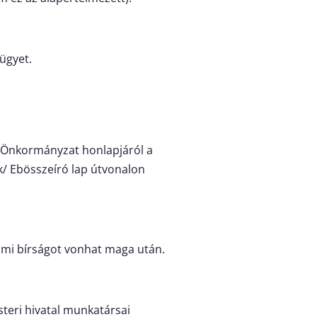
ügyet.
gi Önkormányzat honlapjáról a
k/ Ebösszeíró lap útvonalon
elmi bírságot vonhat maga után.
steri hivatal munkatársai