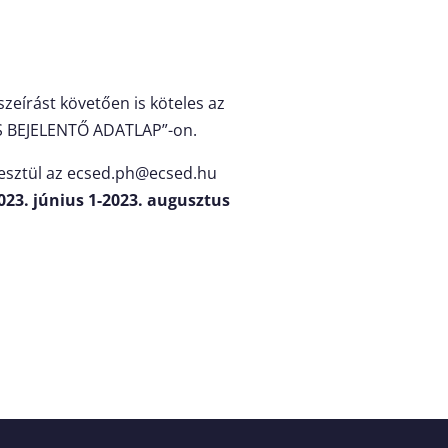
zeírást követően is köteles az
ZÁS BEJELENTŐ ADATLAP”-on.
esztül az
ecsed.ph@ecsed.hu
023. június 1-2023. augusztus