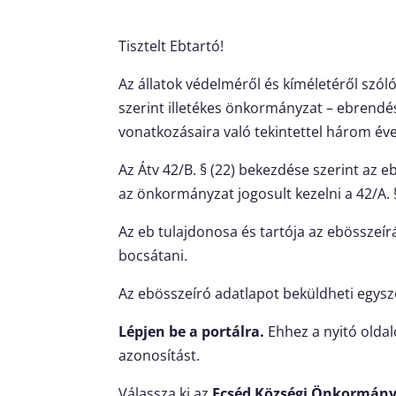
Tisztelt Ebtartó!
Az állatok védelméről és kíméletéről szóló
szerint illetékes önkormányzat – ebrendés
vonatkozásaira való tekintettel három év
Az Átv 42/B. § (22) bekezdése szerint az e
az önkormányzat jogosult kezelni a 42/A. §
Az eb tulajdonosa és tartója az ebösszeí
bocsátani.
Az ebösszeíró adatlapot beküldheti egys
Lépjen be a portálra.
Ehhez a nyitó olda
azonosítást.
Válassza ki az
Ecséd Községi Önkormány