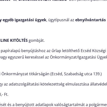
y egyéb igazgatási ügyek
, ügytípusnál az
ebnyilvántartás
LINE KITÖLTÉS
gombját.
 a papíralapú benyújtáshoz az űrlap letölthető Ecséd Közsé
 vagy egyszerű kereséssel az Önkormányzat/Igazgatási Ügye
 Önkormányzat titkárságán (Ecséd, Szabadság utca 139.)
ogy az adatszolgáltatási kötelezettség elmulasztása állatvéd
- Ft.
ítését és a benyújtott adatlapok valóságtartalmát a polgárme