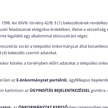
 1998. évi XXVIII. törvény 42/B. § (1) bekezdésének rendelkez
zeti feladatainak elvégzése érdekében, illetve a veszettség 
ente legalább egy alkalommal ebösszeírást végez.
bösszeírás során a települési önkormányzat által közvetlenül
 (4) bekezdés szerinti adatokat.
ráskor köteles a törvényben előírt adatokat a települési ön
zerűen az
E-önkormányzat portálról
,
ügyfélkapus bejelentk
lon kattintson az
ÜGYINDÍTÁS BEJELENTKEZÉSSEL
gombra, m
zatot
– az
ÖNKORMÁNYZAT KERESŐ
–
ben (amennyiben nem