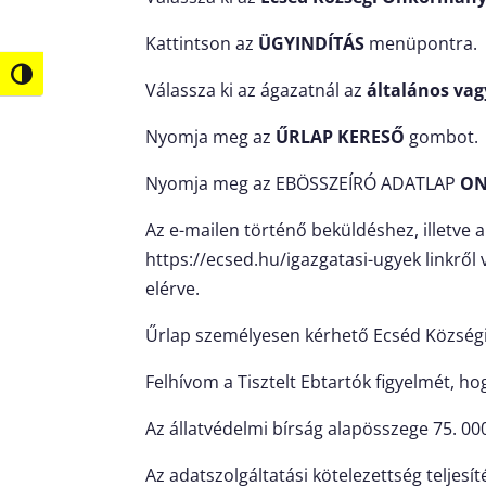
Kattintson az
ÜGYINDÍTÁS
menüpontra.
Nagy kontraszt váltása
Válassza ki az ágazatnál az
általános vag
Nyomja meg az
ŰRLAP KERESŐ
gombot.
Nyomja meg az EBÖSSZEÍRÓ ADATLAP
ON
Az e-mailen történő beküldéshez, illetve
https://ecsed.hu/igazgatasi-ugyek
linkről
elérve.
Űrlap személyesen kérhető Ecséd Községi
Felhívom a Tisztelt Ebtartók figyelmét, h
Az állatvédelmi bírság alapösszege 75. 000,
Az adatszolgáltatási kötelezettség teljes