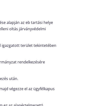
ése alapján az eb tartási helye
elleni oltás járványvédelmi
 igazgatott terület tekintetében
kormányzat rendelkezésére
ezés után.
ajd végezze el az ügyfélkapus
 ez az alapértelmezett).