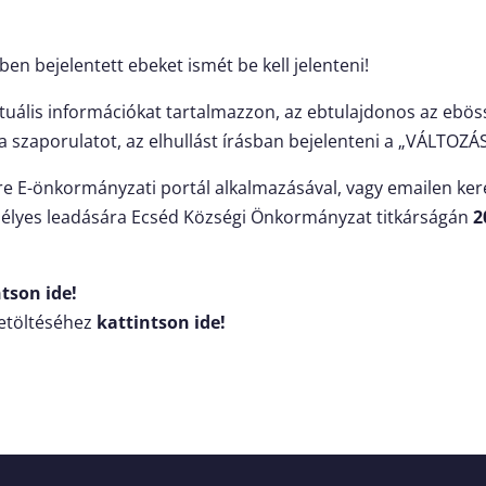
ben bejelentett ebeket ismét be kell jelenteni!
tuális információkat tartalmazzon, az ebtulajdonos az eböss
a szaporulatot, az elhullást írásban bejelenteni a „VÁLTO
re E-önkormányzati portál alkalmazásával, vagy emailen ker
zemélyes leadására Ecséd Községi Önkormányzat titkárságán
2
tson ide!
letöltéséhez
kattintson ide!