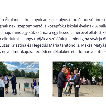
on Általános Iskola nyolcadik osztályos tanulói búcsút intet
ágnak neki szeptembertől a középfokú iskolai éveknek. A b
 majd mindegyikük számára egy Ecséd címerével ellátott kitűz
elindultak, s hogy tudják a szülőfalujuk mindig hazavárja ők
Buzás Krisztina és Hegedűs Mária tanítónő is. Maksa Máty
des nevelőmunkájukat ecsédi emlékplakettet adományozott 