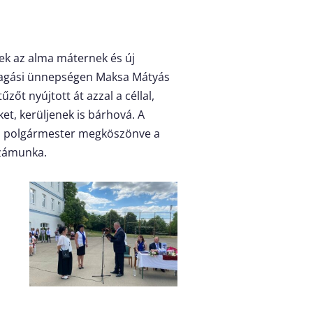
tek az alma máternek és új
allagási ünnepségen Maksa Mátyás
őt nyújtott át azzal a céllal,
et, kerüljenek is bárhová. A
ás polgármester megköszönve a
számunka.