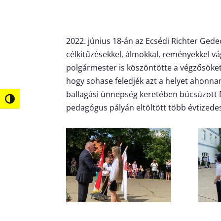
2022. június 18-án az Ecsédi Richter Gede
célkitűzésekkel, álmokkal, reményekkel v
polgármester is köszöntötte a végzősöket,
hogy sohase feledjék azt a helyet ahonnan 
ballagási ünnepség keretében búcsúzott 
Nagy kontraszt váltása
pedagógus pályán eltöltött több évtize