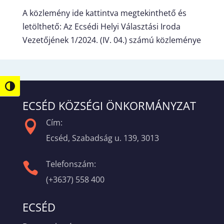
A közlemény ide kattintva megtekinthető és
letölthető:
Az Ecsédi Helyi Választási Iroda
Vezetőjének 1/2024. (IV. 04.) számú közleménye
Nagy kontraszt váltása
ECSÉD KÖZSÉGI ÖNKORMÁNYZAT
Cím:

Ecséd, Szabadság u. 139, 3013
Telefonszám:

(+3637) 558 400
ECSÉD