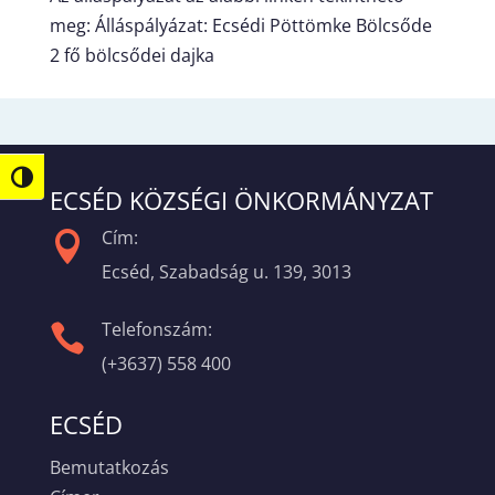
meg:
Álláspályázat: Ecsédi Pöttömke Bölcsőde
2 fő bölcsődei dajka
Nagy kontraszt váltása
ECSÉD KÖZSÉGI ÖNKORMÁNYZAT
Cím:

Ecséd, Szabadság u. 139, 3013
Telefonszám:

(+3637) 558 400
ECSÉD
Bemutatkozás