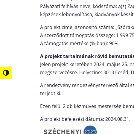
Pályázati felhívás neve, kódszáma: a(z) 
képzések lebonyolítása, kiadványok készít
A projekt címe, azonosító száma: „Szórak
A szerződött támogatás összege: 1 999 75
A támogatás mértéke (%-ban): 90%
A projekt tartalmának rövid bemutatá
Jelen projekt keretében 2024. május 25. n
megszervezésre. Helyszíne: 3013 Ecséd, D
Nagy kontraszt váltása
A rendezvény rendezvényszervező által sz
terjedt ki…
Ezen felül 2 db kézműves mesterség bemuta
A projekt befejezési dátuma: 2024.08.31.