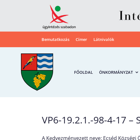
Bemutatkozás
Címer
Látnivalók
FŐOLDAL
ÖNKORMÁNYZAT
VP6-19.2.1.-98-4-17 – 
A Kedvezményezett neve: Ecséd Községi