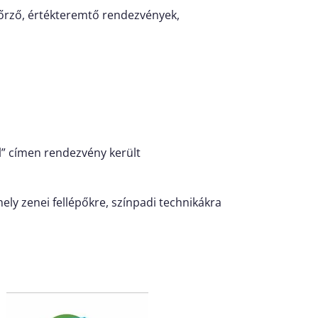
yőrző, értékteremtő rendezvények,
el” címen rendezvény került
ly zenei fellépőkre, színpadi technikákra