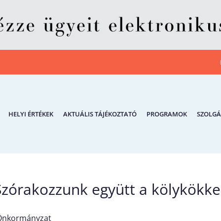
HELYI ÉRTÉKEK
AKTUÁLIS TÁJÉKOZTATÓ
PROGRAMOK
SZOLGÁ
Szórakozzunk együtt a kölykökke
 Önkormányzat