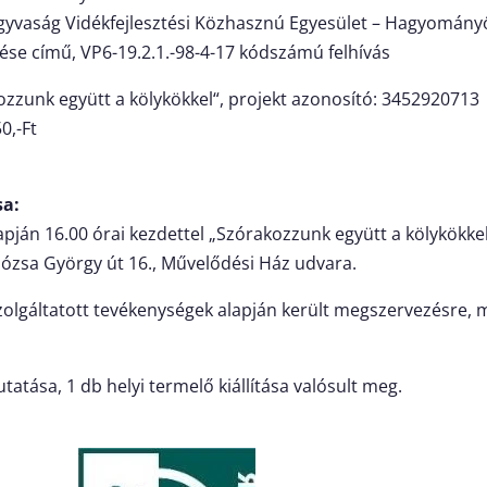
Zagyvaság Vidékfejlesztési Közhasznú Egyesület – Hagyomán
ése című, VP6-19.2.1.-98-4-17 kódszámú felhívás
ozzunk együtt a kölykökkel“, projekt azonosító: 3452920713
0,-Ft
sa:
apján 16.00 órai kezdettel „Szórakozzunk együtt a kölykökk
ózsa György út 16., Művelődési Ház udvara.
olgáltatott tevékenységek alapján került megszervezésre, me
tása, 1 db helyi termelő kiállítása valósult meg.