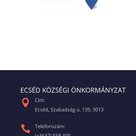
ECSÉD KÖZSÉGI ÖNKORMÁNYZAT
Cím:

Ecséd, Szabadság u. 139, 3013
Telefonszám:

(+3637) 558 400