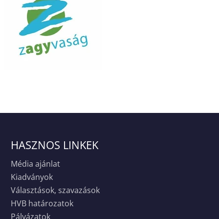
HASZNOS LINKEK
Média ajánlat
Kiadványok
Választások, szavazások
HVB határozatok
Pályázatok