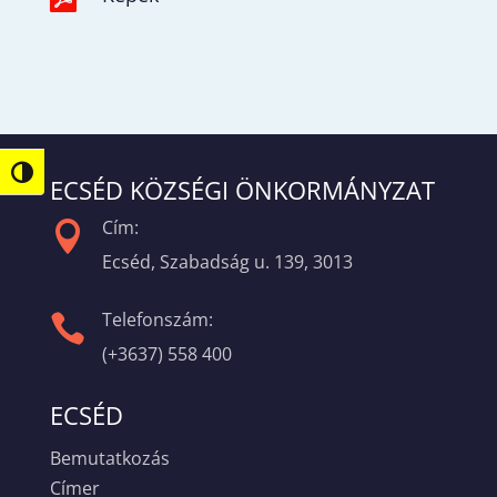
Nagy kontraszt váltása
ECSÉD KÖZSÉGI ÖNKORMÁNYZAT
Cím:

Ecséd, Szabadság u. 139, 3013
Telefonszám:

(+3637) 558 400
ECSÉD
Bemutatkozás
Címer