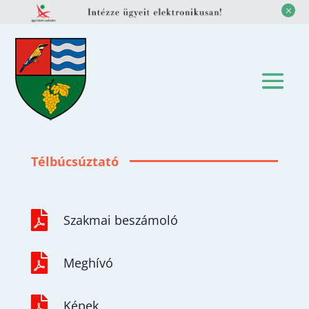
M
Télbúcsúztató

Szakmai beszámoló

Meghívó

Képek