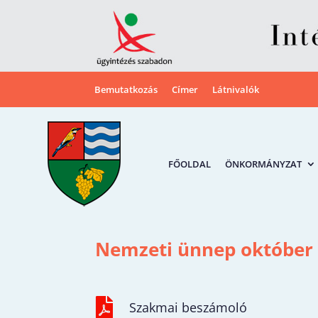
Bemutatkozás
Címer
Látnivalók
FŐOLDAL
ÖNKORMÁNYZAT
Nemzeti ünnep október 

Szakmai beszámoló