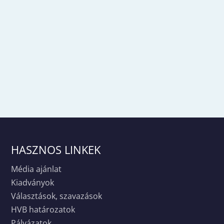
HASZNOS LINKEK
Média ajánlat
Kiadványok
Választások, szavazások
HVB határozatok
Pályázatok