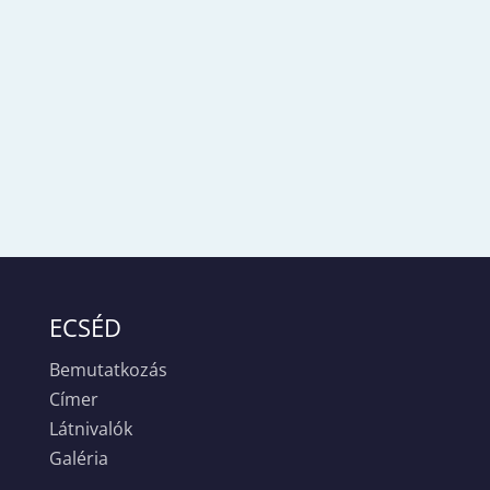
ECSÉD
Bemutatkozás
Címer
Látnivalók
Galéria