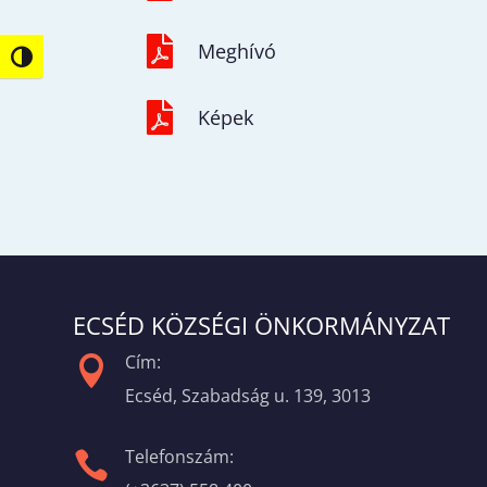

Meghívó
Nagy kontraszt váltása

Képek
ECSÉD KÖZSÉGI ÖNKORMÁNYZAT
Cím:

Ecséd, Szabadság u. 139, 3013
Telefonszám:
