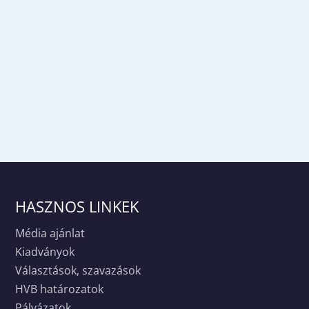
HASZNOS LINKEK
Média ajánlat
Kiadványok
Választások, szavazások
HVB határozatok
Pályázatok