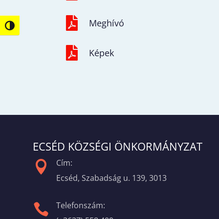

Meghívó
Nagy kontraszt váltása

Képek
ECSÉD KÖZSÉGI ÖNKORMÁNYZAT
Cím:

Ecséd, Szabadság u. 139, 3013
Telefonszám:
