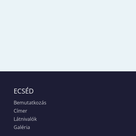
ECSÉD
Bemutatkozás
Címer
Látnivalók
Galéria