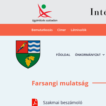
Bemutatkozás
Címer
Látnivalók
FŐOLDAL
ÖNKORMÁNYZAT
Farsangi mulatság

Szakmai beszámoló