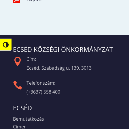
Nagy kontraszt váltása
ECSÉD KÖZSÉGI ÖNKORMÁNYZAT
Cím:

Ecséd, Szabadság u. 139, 3013
Telefonszám:

(+3637) 558 400
ECSÉD
Bemutatkozás
Címer