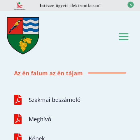
M
Az én falum az én tájam

Szakmai beszámoló

Meghívó

Képek