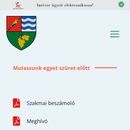
M
Mulassunk egyet szüret előtt

Szakmai beszámoló

Meghívó