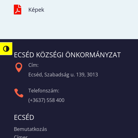

Képek
Nagy kontraszt váltása
ECSÉD KÖZSÉGI ÖNKORMÁNYZAT
Cím:

Ecséd, Szabadság u. 139, 3013
Telefonszám:

(+3637) 558 400
ECSÉD
Bemutatkozás
Címer