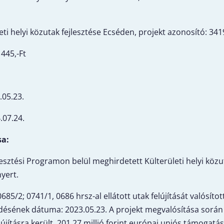
eti helyi közutak fejlesztése Ecséden, projekt azonosító: 3
445,-Ft
.05.23.
.07.24.
sa:
ztési Programon belül meghirdetett Külterületi helyi közut
yert.
0685/2; 0741/1, 0686 hrsz-al ellátott utak felújítását valósít
nek dátuma: 2023.05.23. A projekt megvalósítása során új as
lújításra került. 201,27 millió forint európai uniós támogat