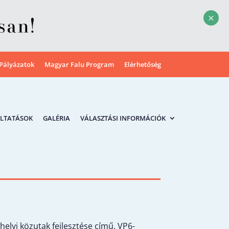
M
Pályázatok
Magyar Falu Program
Elérhetőség
LTATÁSOK
GALÉRIA
VÁLASZTÁSI INFORMÁCIÓK
elyi közutak fejlesztése című, VP6-