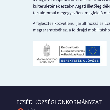
külterületének észak-nyugati illetőleg dél
tartalommal megegyezően, megfelelő minős
A fejlesztés közvetlenül járult hozzá az E
megteremtéséhez, a földrajzi mobilitásho
ECSÉD KÖZSÉGI ÖNKORMÁNYZAT