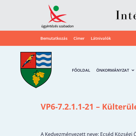
Bemutatkozás
Címer
Látnivalók
FŐOLDAL
ÖNKORMÁNYZAT
VP6-7.2.1.1-21 – Külterül
A Kedvezményezett neve: Ecséd Községi Ön