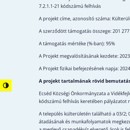
7.2.1.1-21 kódszámú felhívás
A projekt címe, azonosító száma: Külterül
A szerződött támogatás összege: 201 277 
A támogatás mértéke (%-ban): 95%
A Projekt megvalósításának kezdete: 2023
A Projekt fizikai befejezésének napja: 2024
A projekt tartalmának rövid bemutatá
Nagy kontraszt váltása
Ecséd Községi Önkormányzata a Vidékfejles
kódszámú felhívás keretében pályázatot n
A település külterületén található a 03/2; 
átadásának és munkafolyamatok megkezdésé
a meglevő csapadékvíz elvezető árok is fe