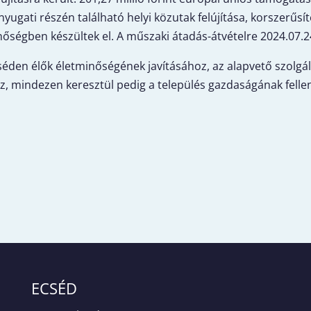
-nyugati részén található helyi közutak felújítása, korszerűs
égben készültek el. A műszaki átadás-átvételre 2024.07.24
cséden élők életminőségének javításához, az alapvető szolgál
z, mindezen keresztül pedig a település gazdaságának felle
ECSÉD