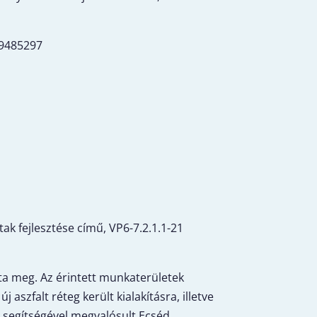
419485297
ak fejlesztése című, VP6-7.2.1.1-21
otta meg. Az érintett munkaterületek
zfalt réteg került kialakításra, illetve
ás segítségével megvalósult Ecséd