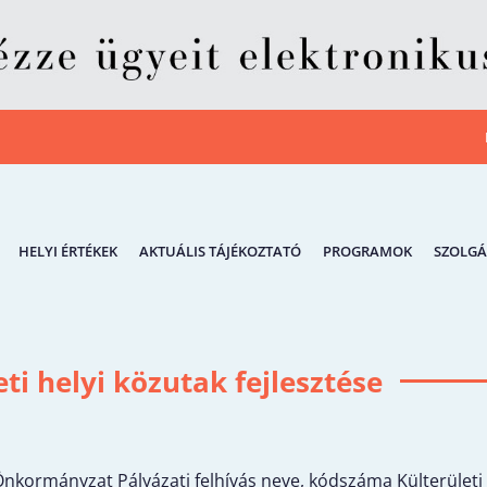
HELYI ÉRTÉKEK
AKTUÁLIS TÁJÉKOZTATÓ
PROGRAMOK
SZOLGÁ
eti helyi közutak fejlesztése
kormányzat Pályázati felhívás neve, kódszáma Külterületi h