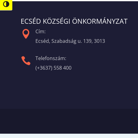
Nagy kontraszt váltása
ECSÉD KÖZSÉGI ÖNKORMÁNYZAT
Cím:

Ecséd, Szabadság u. 139, 3013
Telefonszám:

(+3637) 558 400