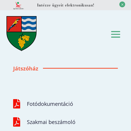
M
Játszóház

Fotódokumentáció

Szakmai beszámoló