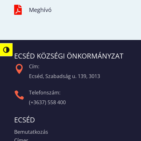

Meghívó
Nagy kontraszt váltása
ECSÉD KÖZSÉGI ÖNKORMÁNYZAT
Cím:

Ecséd, Szabadság u. 139, 3013
Telefonszám:

(+3637) 558 400
ECSÉD
Bemutatkozás
Címer