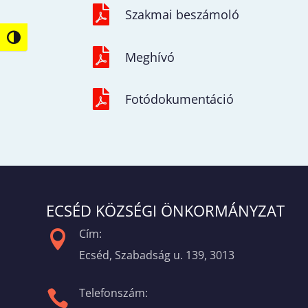

Szakmai beszámoló
Nagy kontraszt váltása

Meghívó

Fotódokumentáció
ECSÉD KÖZSÉGI ÖNKORMÁNYZAT
Cím:

Ecséd, Szabadság u. 139, 3013
Telefonszám:
