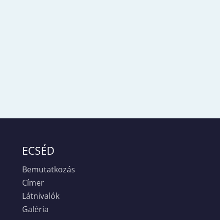
ECSÉD
Bemutatkozás
Címer
Látnivalók
Galéria