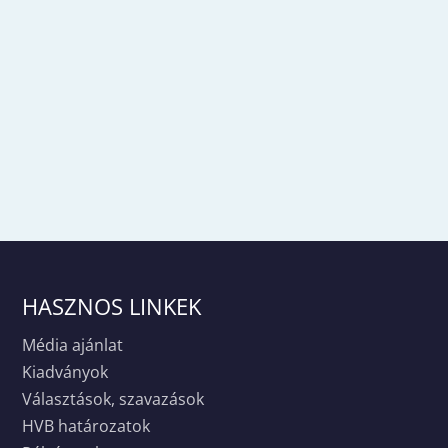
HASZNOS LINKEK
Média ajánlat
Kiadványok
Választások, szavazások
HVB határozatok