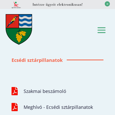
M
Ecsédi sztárpillanatok

Szakmai beszámoló

Meghívó - Ecsédi sztárpillanatok