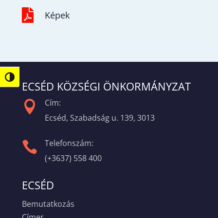

Képek
Nagy kontraszt váltása
ECSÉD KÖZSÉGI ÖNKORMÁNYZAT
Cím:

Ecséd, Szabadság u. 139, 3013
Telefonszám:

(+3637) 558 400
ECSÉD
Bemutatkozás
Címer