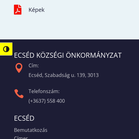

Képek
Nagy kontraszt váltása
ECSÉD KÖZSÉGI ÖNKORMÁNYZAT
Cím:

Ecséd, Szabadság u. 139, 3013
Telefonszám:

(+3637) 558 400
ECSÉD
Bemutatkozás
Címer