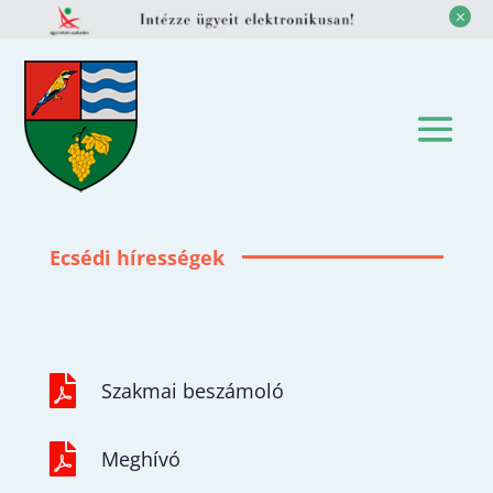
M
Ecsédi hírességek

Szakmai beszámoló

Meghívó