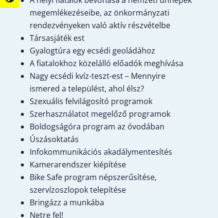
A helyi fiatalok bevonása a nemzeti ünnepek
Nagy kontraszt váltása
megemlékezéseibe, az önkormányzati
rendezvényeken való aktív részvételbe
Társasjáték est
Gyalogtúra egy ecsédi geoládához
A fiatalokhoz közelálló előadók meghívása
Nagy ecsédi kvíz-teszt-est – Mennyire
ismered a települést, ahol élsz?
Szexuális felvilágosító programok
Szerhasználatot megelőző programok
Boldogságóra program az óvodában
Úszásoktatás
Infokommunikációs akadálymentesítés
Kamerarendszer kiépítése
Bike Safe program népszerűsítése,
szervízoszlopok telepítése
Bringázz a munkába
Netre fel!