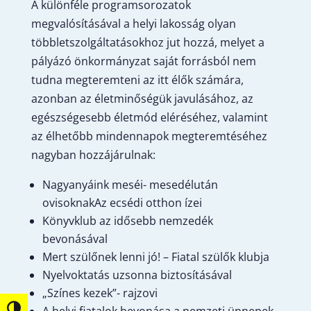
A különféle programsorozatok
megvalósításával a helyi lakosság olyan
többletszolgáltatásokhoz jut hozzá, melyet a
pályázó önkormányzat saját forrásból nem
tudna megteremteni az itt élők számára,
azonban az életminőségük javulásához, az
egészségesebb életmód eléréséhez, valamint
az élhetőbb mindennapok megteremtéséhez
nagyban hozzájárulnak:
Nagyanyáink meséi- mesedélután
ovisoknakAz ecsédi otthon ízei
Könyvklub az idősebb nemzedék
bevonásával
Mert szülőnek lenni jó! – Fiatal szülők klubja
Nyelvoktatás uzsonna biztosításával
„Színes kezek”- rajzovi