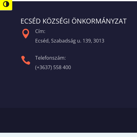
Nagy kontraszt váltása
ECSÉD KÖZSÉGI ÖNKORMÁNYZAT
Cím:

Ecséd, Szabadság u. 139, 3013
Telefonszám:

(+3637) 558 400