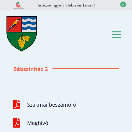
M
Bábszínház 2

Szakmai beszámoló

Meghívó