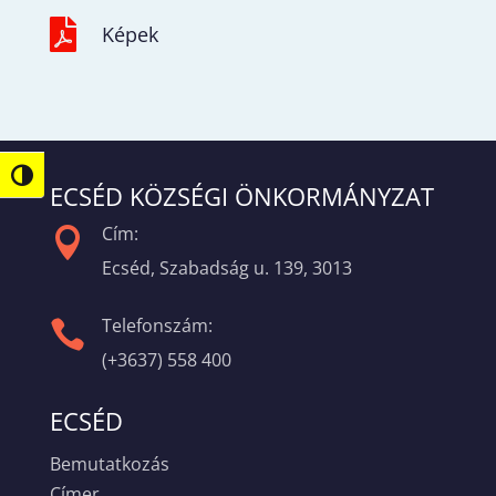

Képek
Nagy kontraszt váltása
ECSÉD KÖZSÉGI ÖNKORMÁNYZAT
Cím:

Ecséd, Szabadság u. 139, 3013
Telefonszám:

(+3637) 558 400
ECSÉD
Bemutatkozás
Címer